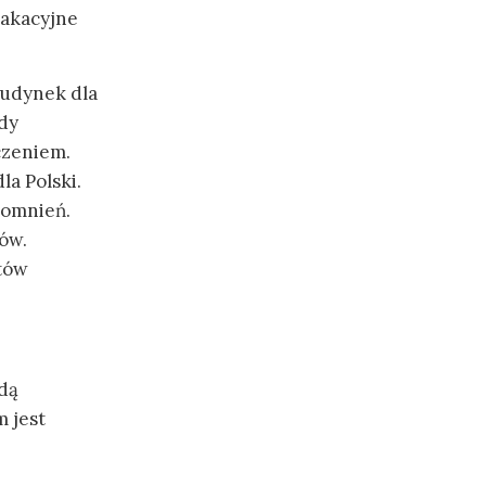
wakacyjne
budynek dla
gdy
czeniem.
la Polski.
pomnień.
ów.
tów
dą
m jest