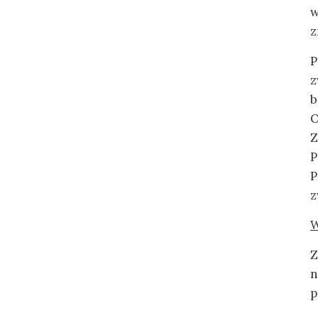
w
z
P
z
b
O
Z
P
P
z
W
Z
n
p