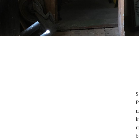
S
P
m
k
m
b