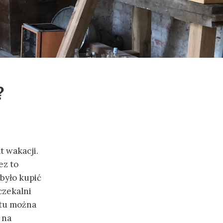
?
t wakacji.
ez to
 było kupić
czekalni
 tu można
 na