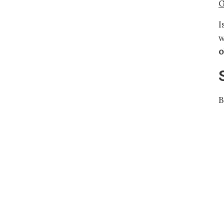
G
I
w
o
B