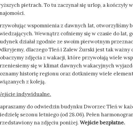
yższych pietrach. To tu zaczynał się urlop, a kończyły 
najomości.
rzywołując wspomnienia z dawnych lat, otworzyliśmy 
wiedzających. Wewnątrz cofniemy się w czasie do lat, 
udynek działał zgodnie ze swoim pierwotnym przezna
dkryjemy, dlaczego Tleń i Zalew Żurski jest tak ważny d
obaczymy zdjęcia z wakacji, które przywołają wiele ws
rzeniesiemy się w klimat dawnych wakacyjnych wyjazd
oznamy historię regionu oraz dotkniemy wiele elemen
wiązanych z koleją.
ejście indywidualne.
apraszamy do odwiedzin budynku Dworzec Tleń w każ
iedzielę sezonu letniego (od 28.06). Pełen harmonogra
rzedstawiony na zdjęciu poniżej.
Wejście bezpłatne.