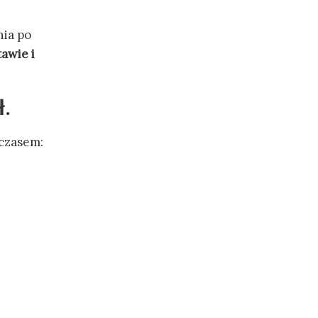
nia po
awie i
ł.
czasem: