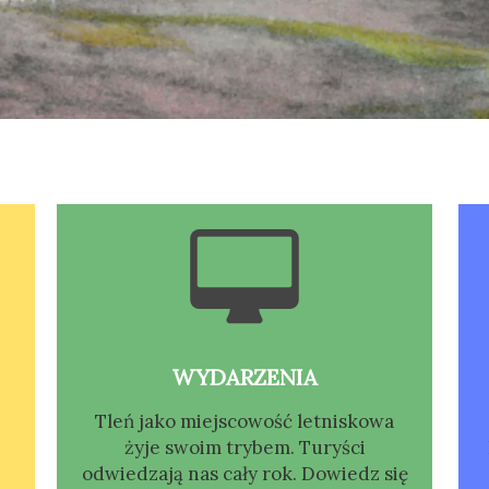
WYDARZENIA
Tleń jako miejscowość letniskowa
żyje swoim trybem. Turyści
odwiedzają nas cały rok. Dowiedz się